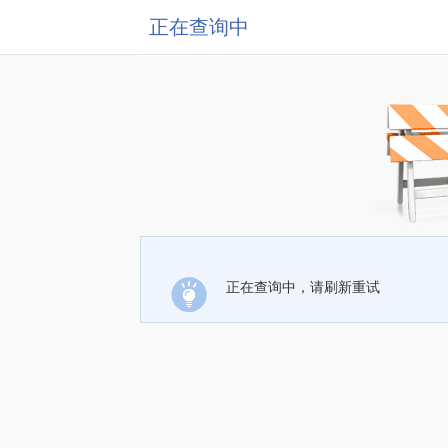
正在查询中
正在查询中，请刷新重试