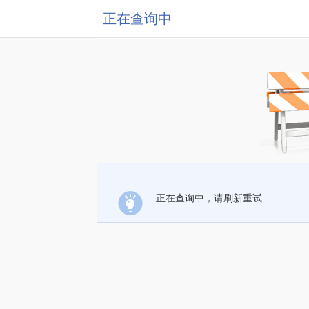
正在查询中
正在查询中，请刷新重试