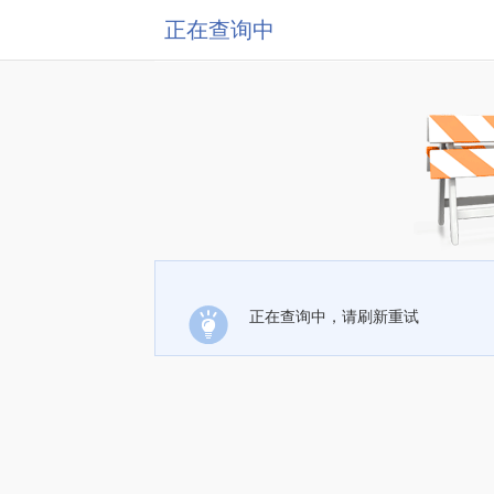
正在查询中
正在查询中，请刷新重试